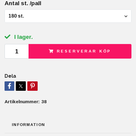
Antal st. /pall
180 st.
I lager.
RESERVERAR KÖP
Dela
Artikelnummer:
38
INFORMATION