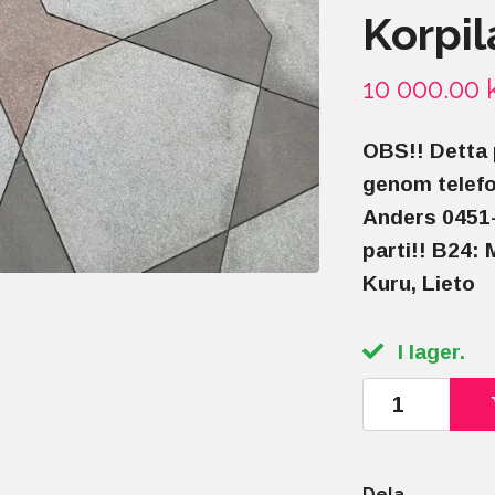
Korpil
10 000.00 
OBS!! Detta 
genom telef
Anders 0451-
parti!! B24:
Kuru, Lieto
I lager.
Dela