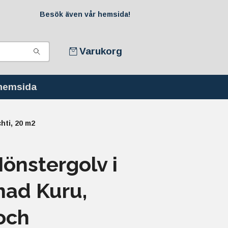
Besök även vår hemsida!
Varukorg
 hemsida
hti, 20 m2
önstergolv i
ad Kuru,
och