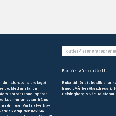
Besök vår outlet!
ande naturstensföretaget
Boka tid för ett besök eller 
erige. Med anställda
frågor. Vår besöksadress är 
mförs entreprenaduppdrag
Helsingborg & vårt telefonnu
sverksamheten avser främst
inredningar. Vårt nätverk av
världen erbjuder flexibla