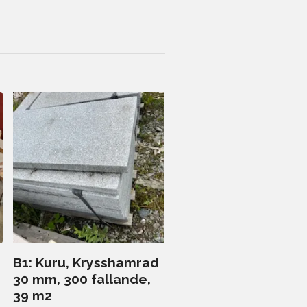
B13: Black rain, Slip
20 mm, 300 x 600, 1
m2
10 000.00 kr
B1: Kuru, Krysshamrad
30 mm, 300 fallande,
39 m2