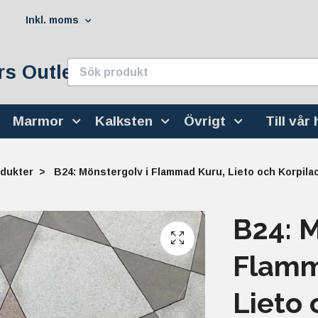
Inkl. moms
s Outlet
Marmor
Kalksten
Övrigt
Till vår
dukter
B24: Mönstergolv i Flammad Kuru, Lieto och Korpilac
B24: M
Flamm
Lieto 